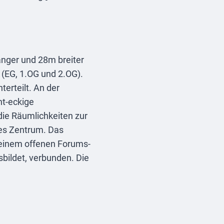
nger und 28m breiter
(EG, 1.OG und 2.OG).
terteilt. An der
ht-eckige
ie Räumlichkeiten zur
es Zentrum. Das
einem offenen Forums-
bildet, verbunden. Die